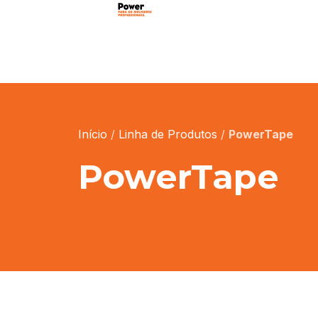
Início
/
Linha de Produtos
/
PowerTape
PowerTape
pinup az
mostbet kz казино
lukyjet
aviator game
pinup az
pinup
1 vin
pinap
mostbet
pin up
mostbet казино
mostbet online
пинап
mostbet casino
mosbet
1 win
1win
pinco casino
mostbet casino
lucky jet casino
4rabet
pin up kz
pinko
pin up
1 win india
1win yüklə
4x bet
mosbet casino
pin up casino
mosbet
pinko
pinup
mostbet online
mostbet